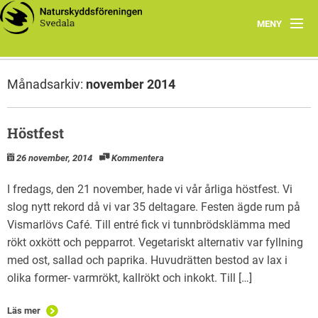
MENY
Årets Program
Månadsarkiv:
november 2014
Föreningen
Smultronställen
Höstfest
26 november, 2014
Kommentera
Unika arter i Svedala
I fredags, den 21 november, hade vi vår årliga höstfest. Vi
Länkar
slog nytt rekord då vi var 35 deltagare. Festen ägde rum på
Vismarlövs Café. Till entré fick vi tunnbrödsklämma med
rökt oxkött och pepparrot. Vegetariskt alternativ var fyllning
med ost, sallad och paprika. Huvudrätten bestod av lax i
olika former- varmrökt, kallrökt och inkokt. Till […]
Läs mer