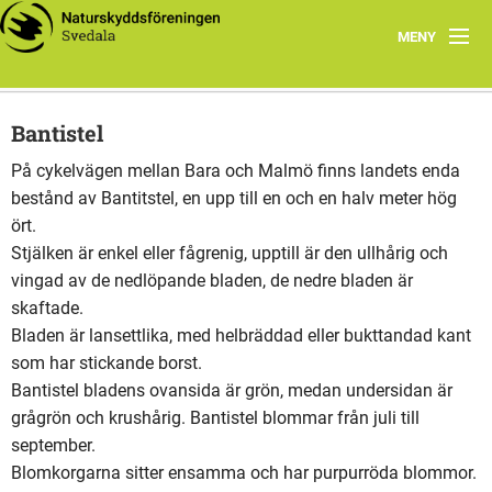
MENY
Årets Program
Bantistel
Föreningen
På cykelvägen mellan Bara och Malmö finns landets enda
bestånd av Bantitstel, en upp till en och en halv meter hög
Smultronställen
ört.
Unika arter i Svedala
Stjälken är enkel eller fågrenig, upptill är den ullhårig och
vingad av de nedlöpande bladen, de nedre bladen är
Länkar
skaftade.
Bladen är lansettlika, med helbräddad eller bukttandad kant
som har stickande borst.
Bantistel bladens ovansida är grön, medan undersidan är
grågrön och krushårig. Bantistel blommar från juli till
september.
Blomkorgarna sitter ensamma och har purpurröda blommor.