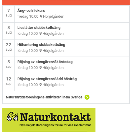
7
Äng- och liekurs
aug
fredag 10.00
Hörjelgården
8
Lieslåtter stubbskottsäng
aug
lördag 10.00
Hörjelgården
22
Höhantering stubbskottsäng
aug
lördag 10.00
Hörjelgården
5
Röjning av stengären/Skördedag
sep
lördag 10.00
Hörjelgården
12
Röjning av stengären/Sådd höstråg
sep
lördag 10.00
Hörjelgården
Naturskyddsföreningens aktiviteter i hela Sverige