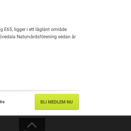
65, ligger i ett låglänt område
Svedala Naturvårdsförening sedan år
dra
BLI MEDLEM NU