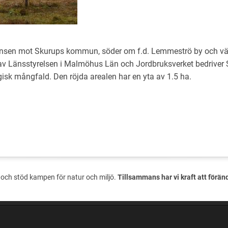
nsen mot Skurups kommun, söder om f.d. Lemmeströ by och väg E
v Länsstyrelsen i Malmöhus Län och Jordbruksverket bedriver 
ogisk mångfald. Den röjda arealen har en yta av 1.5 ha.
och stöd kampen för natur och miljö.
Tillsammans har vi kraft att förän