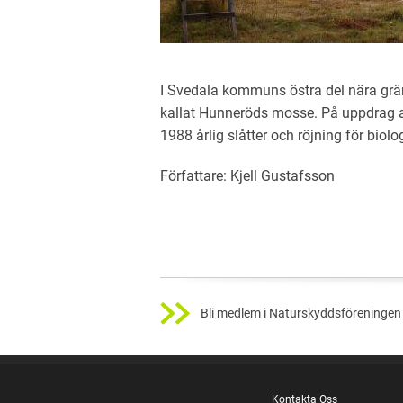
I Svedala kommuns östra del nära grä
kallat Hunneröds mosse. På uppdrag a
1988 årlig slåtter och röjning för biol
Författare: Kjell Gustafsson
Bli medlem i Naturskyddsföreningen 
Kontakta Oss