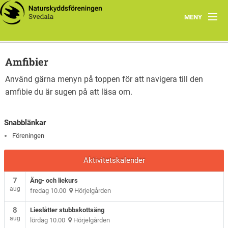
MENY
Årets Program
Amfibier
Föreningen
Använd gärna menyn på toppen för att navigera till den
amfibie du är sugen på att läsa om.
Smultronställen
Unika arter i Svedala
Snabblänkar
Föreningen
Länkar
Aktivitetskalender
7
Äng- och liekurs
aug
fredag 10.00
Hörjelgården
8
Lieslåtter stubbskottsäng
aug
lördag 10.00
Hörjelgården