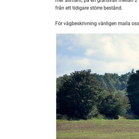
mer allmänt, på en gränsvall mellan 2 
från ett tidigare större bestånd.
För vägbeskrivning vänligen maila os