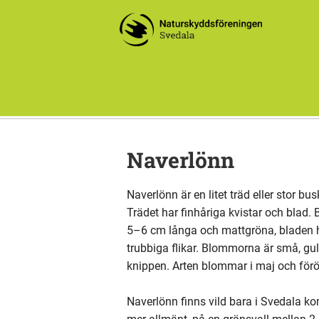
Naverlönn
Naverlönn är en litet träd eller stor bu
Trädet har finhåriga kvistar och blad. 
5–6 cm långa och mattgröna, bladen h
trubbiga flikar. Blommorna är små, gulg
knippen. Arten blommar i maj och förö
Naverlönn finns vild bara i Svedala ko