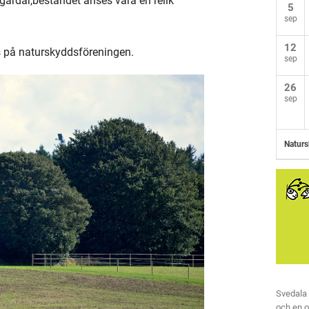
gårdar,beståndet anses vara en relik
5
sep
12
s på naturskyddsföreningen.
sep
26
sep
Naturs
Svedala
och en 