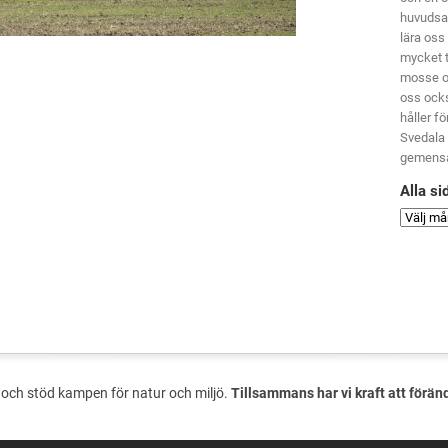
huvudsak
lära oss
mycket t
mosse oc
oss ocks
håller f
Svedala 
gemensa
Alla si
och stöd kampen för natur och miljö.
Tillsammans har vi kraft att förän