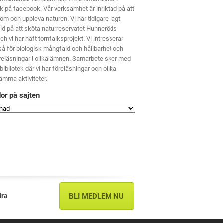
 på facebook. Vår verksamhet är inriktad på att
 om och uppleva naturen. Vi har tidigare lagt
id på att sköta naturreservatet Hunneröds
h vi har haft tornfalksprojekt. Vi intresserar
å för biologisk mångfald och hållbarhet och
öreläsningar i olika ämnen. Samarbete sker med
bibliotek där vi har föreläsningar och olika
mma aktiviteter.
dor på sajten
dra
BLI MEDLEM NU