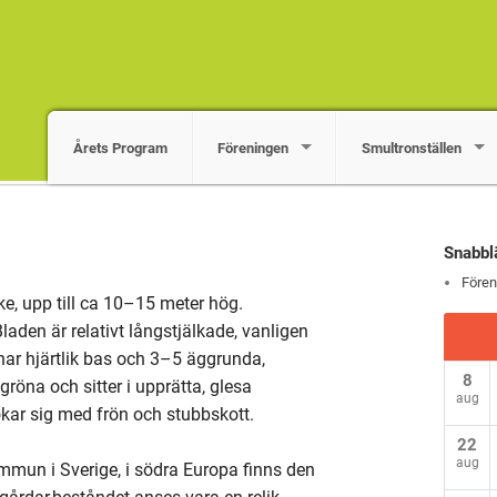
Årets Program
Föreningen
Smultronställen
Snabbl
Fören
ske, upp till ca 10–15 meter hög.
Bladen är relativt långstjälkade, vanligen
ar hjärtlik bas och 3–5 äggrunda,
8
röna och sitter i upprätta, glesa
aug
kar sig med frön och stubbskott.
22
aug
mmun i Sverige, i södra Europa finns den