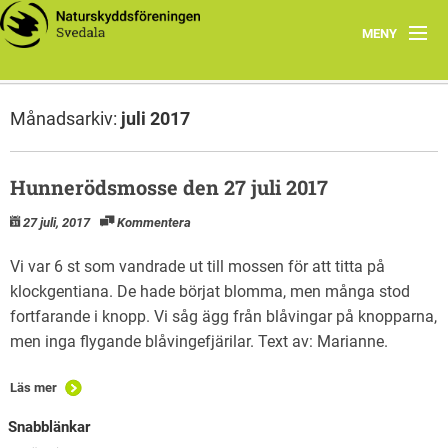
MENY
Årets Program
Månadsarkiv:
juli 2017
Föreningen
Smultronställen
Hunnerödsmosse den 27 juli 2017
27 juli, 2017
Kommentera
Unika arter i Svedala
Vi var 6 st som vandrade ut till mossen för att titta på
Länkar
klockgentiana. De hade börjat blomma, men många stod
fortfarande i knopp. Vi såg ägg från blåvingar på knopparna,
men inga flygande blåvingefjärilar. Text av: Marianne.
Läs mer
Snabblänkar