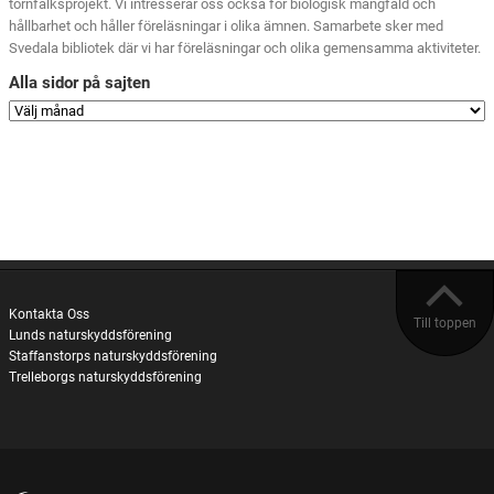
tornfalksprojekt. Vi intresserar oss också för biologisk mångfald och
hållbarhet och håller föreläsningar i olika ämnen. Samarbete sker med
Svedala bibliotek där vi har föreläsningar och olika gemensamma aktiviteter.
Alla sidor på sajten
Kontakta Oss
Till toppen
Lunds naturskyddsförening
Staffanstorps naturskyddsförening
Trelleborgs naturskyddsförening