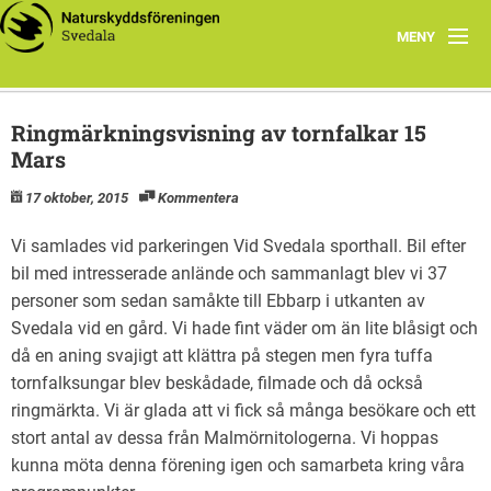
MENY
Årets Program
Ringmärkningsvisning av tornfalkar 15
Föreningen
Mars
17 oktober, 2015
Kommentera
Smultronställen
Vi samlades vid parkeringen Vid Svedala sporthall. Bil efter
Unika arter i Svedala
bil med intresserade anlände och sammanlagt blev vi 37
personer som sedan samåkte till Ebbarp i utkanten av
Länkar
Svedala vid en gård. Vi hade fint väder om än lite blåsigt och
då en aning svajigt att klättra på stegen men fyra tuffa
tornfalksungar blev beskådade, filmade och då också
ringmärkta. Vi är glada att vi fick så många besökare och ett
stort antal av dessa från Malmörnitologerna. Vi hoppas
kunna möta denna förening igen och samarbeta kring våra