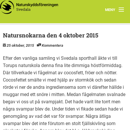
MENY
Årets Program
Natursnokarna den 4 oktober 2015
Föreningen
25 oktober, 2015
Kommentera
Smultronställen
Efter den vanliga samling vi Svedala sporthall åkte vi till
Torups naturskola denna fina lite dimmiga höstförmiddag.
Unika arter i Svedala
Där tillverkade vi fågelmat av cocosfett, fröer och nötter.
Länkar
Cocosfettet smälte vi med hjälp av stormkök och sedan
rörde vi ner de andra ingredienserna som vi därefter hällde i
muggar med ett snöre i mitten. Medan fågelmaten svalnade
begav vi oss ut på svampjakt. Det hade varit lite torrt men
några svampar blev de. Under tiden vi fikade sedan hade vi
genomgång av vad det var för svampar. Några ätliga
svampar blev det inte förutom en stolt fjällskivling som