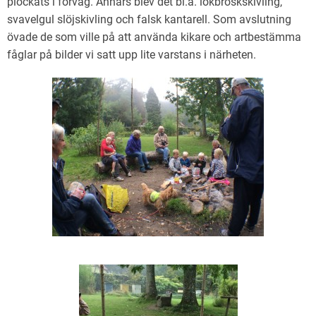
plockats i förväg. Annars blev det bl.a. lökbroskskivling,
svavelgul slöjskivling och falsk kantarell. Som avslutning
övade de som ville på att använda kikare och artbestämma
fåglar på bilder vi satt upp lite varstans i närheten.